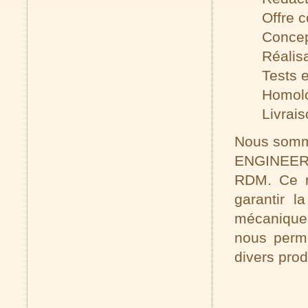
Offre 
Concep
Réalis
Tests e
Homolo
Livrai
Nous somme
ENGINEER a
RDM. Ce ma
garantir l
mécanique,
nous perme
divers prod