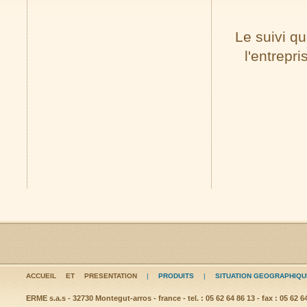
Le suivi qu
l'entrepr
ACCUEIL ET PRESENTATION
|
PRODUITS
|
SITUATION GEOGRAPHIQU
ERME s.a.s - 32730 Montegut-arros - france - tel. : 05 62 64 86 13 - fax : 05 62 6